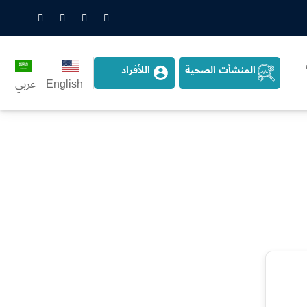
nstagram
LinkedIn
Twitter
Snapchat
المنشأت الصحية
اللأفراد
English
عربي