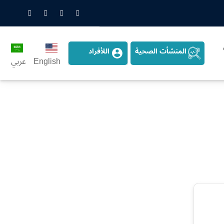
nstagram
LinkedIn
Twitter
Snapchat
المنشأت الصحية
اللأفراد
English
عربي