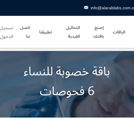
info@alarablabs.com.
تسجيل
إصنع
التحاليل
اتصل
الباقات
تطبيقنا
الدخول
باقتك
الفردية
بنا
باقة خصوبة للنساء
6 فحوصات