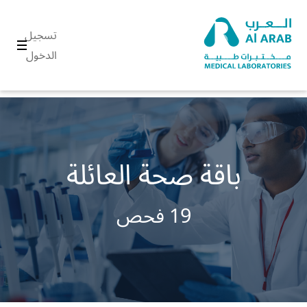
تسجيل
الدخول
باقة صحة العائلة
19 فحص