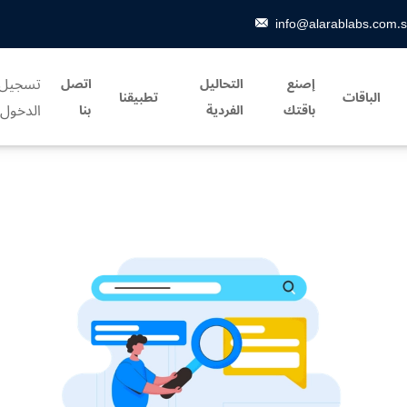
info@alarablabs.com.
تسجيل
إصنع
التحاليل
اتصل
الباقات
تطبيقنا
الدخول
باقتك
الفردية
بنا