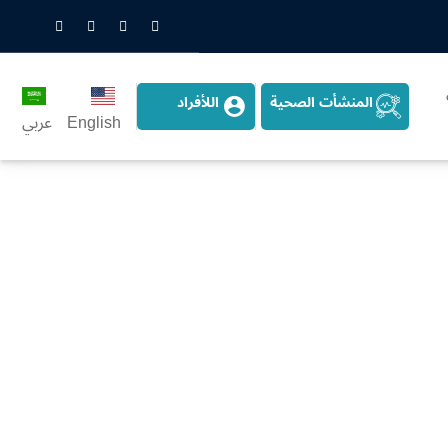
nstagram
LinkedIn
Twitter
Snapchat
المنشأت الصحية
اللأفراد
English
عربي