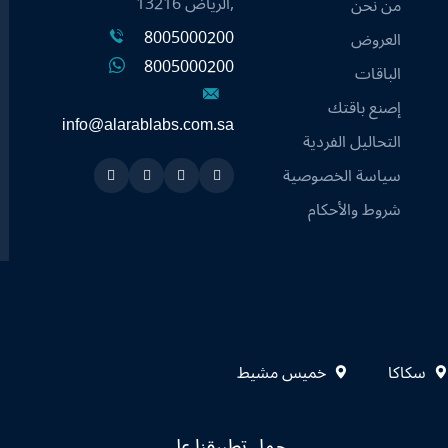
,الرياض 13216
من نحن
8005000200
العروض
8005000200
الباقات
إصنع باقتك
info@alarablabs.com.sa
التحاليل الفردية
سياسة الخصوصية
Instagram
Linkedin
Twitter
Snapchat
شروط والأحكام
سكاكا
خميس مشيط
حمل تطبيقنا على